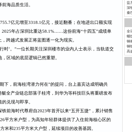
盐
释前海品质生活。
深
秦
55.7亿元增至3318.1亿元，接近翻番；在地进出口额实现
，2025年占深圳比重达58.1%……这份前海“十四五”成绩单
全
螺
土上，跨越式发展正将蓝图逐一化为现实。
钢
钢
在进行时’。”一位长期关注深圳楼市的业内人士表示，当轨道交
高
地，区域的底层逻辑已然重塑。
周期下，前海桂湾潜力何在”的提问，台上嘉宾达成明确共
从游艇全产业链总部落子桂湾，到华为等科技巨头将重磅发布
值的兑现与即享。
铁前海时代尊府自2023年首开以来“五开五捷”，累计销售
-126平方米户型，为高知年轻群体提供了入住前海核心区的
平方米和235平方米大户型，延续项目的改善基因。