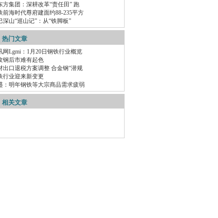
东方集团：深耕改革“责任田” 跑
铁前海时代尊府建面约88-235平方
巴深山“巡山记”：从“铁脚板”
热门文章
讯网Lgmi：1月20日钢铁行业概览
纹钢后市难有起色
材出口退税方案调整 合金钢“潜规
铁行业迎来新变更
盛：明年钢铁等大宗商品需求疲弱
相关文章