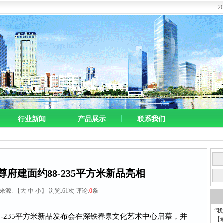
2
行业新闻
产品展示
联系我们
府建面约88-235平方米新品亮相
8 来源:
【
大
中
小
】 浏览:
61
次 评论:
0
条
“
8-235平方米新品发布会在深铁春泉文化艺术中心启幕，并
【