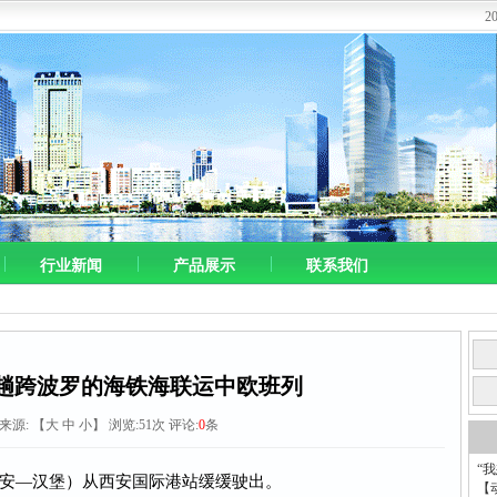
2
行业新闻
产品展示
联系我们
趟跨波罗的海铁海联运中欧班列
8 来源:
【
大
中
小
】 浏览:
51
次 评论:
0
条
“
（西安—汉堡）从西安国际港站缓缓驶出。
【