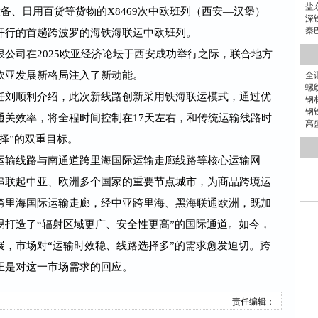
盐
设备、日用百货等货物的X8469次中欧班列（西安—汉堡）
深
秦
开行的首趟跨波罗的海铁海联运中欧班列。
公司在2025欧亚经济论坛于西安成功举行之际，联合地方
欧亚发展新格局注入了新动能。
全
螺
任刘顺利介绍，此次新线路创新采用铁海联运模式，通过优
钢
钢
通关效率，将全程时间控制在17天左右，和传统运输线路时
高
择”的双重目标。
运输线路与南通道跨里海国际运输走廊线路等核心运输网
串联起中亚、欧洲多个国家的重要节点城市，为商品跨境运
跨里海国际运输走廊，经中亚跨里海、黑海联通欧洲，既加
易打造了“辐射区域更广、安全性更高”的国际通道。如今，
展，市场对“运输时效稳、线路选择多”的需求愈发迫切。跨
正是对这一市场需求的回应。
责任编辑：