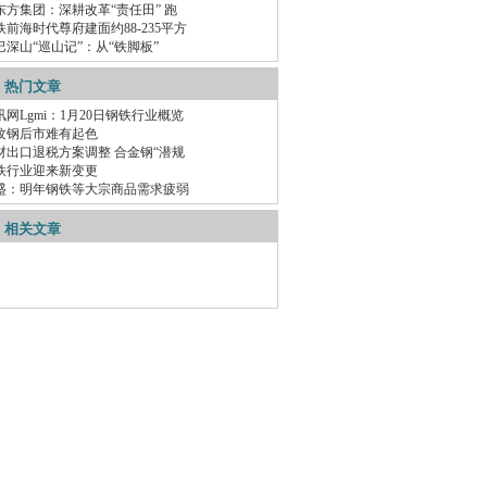
东方集团：深耕改革“责任田” 跑
铁前海时代尊府建面约88-235平方
巴深山“巡山记”：从“铁脚板”
热门文章
讯网Lgmi：1月20日钢铁行业概览
纹钢后市难有起色
材出口退税方案调整 合金钢“潜规
铁行业迎来新变更
盛：明年钢铁等大宗商品需求疲弱
相关文章