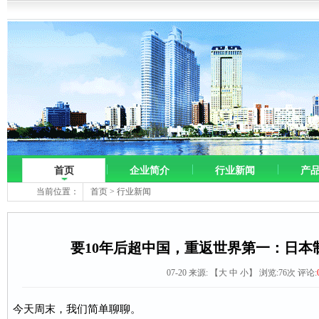
首页
企业简介
行业新闻
产
当前位置：
首页
>
行业新闻
要10年后超中国，重返世界第一：日本
07-20 来源:
【
大
中
小
】 浏览:
76
次 评论:
今天周末，我们简单聊聊。