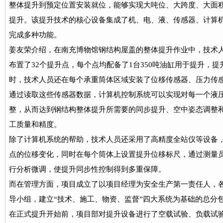
整体提升到预定位置安装就位，能够实现大吨位、大跨度、大面
提升。该提升技术的核心设备集成了机、电、液、传感器、计算
完成多种功能。
姜友荣介绍，在南充博物馆钢结构屋盖的整体提升作业中，技术
布置了32个提升点，每个点均配备了1台350吨油缸用于提升，
时，技术人员还在每个承重筒体区域安装了位移传感器、压力传
通过读取这些传感器数据，计算机控制系统可以实现对每一个液
整，从而达到钢结构整体提升所需要的同步提升、空中姿态调整
工质量和精度。
除了计算机系统的帮助，技术人员还采用了高精度全站仪等设备
点的位移变化，同时在每个筒体上设置提升位移标尺，通过测量
行分析微调，使提升同步性控制得到多重保障。
而在管理方面，项目成立了以项目经理为安全生产第一责任人，
导小组，建立“技术、施工、物资、监督”四大系统为基础的总分
在正式提升开始前，项目部对提升设备进行了空载试验、负载试