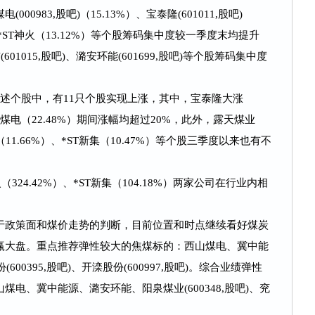
983,股吧)（15.13%）、宝泰隆(601011,股吧)
%）、*ST神火（13.12%）等个股筹码集中度较一季度末均提升
01015,股吧)、潞安环能(601699,股吧)等个股筹码集中度
个股中，有11只个股实现上涨，其中，宝泰隆大涨
西山煤电（22.48%）期间涨幅均超过20%，此外，露天煤业
T百花（11.66%）、*ST新集（10.47%）等个股三季度以来也有不
4.42%）、*ST新集（104.18%）两家公司在行业内相
政策面和煤价走势的判断，目前位置和时点继续看好煤炭
赢大盘。重点推荐弹性较大的焦煤标的：西山煤电、冀中能
(600395,股吧)、开滦股份(600997,股吧)。综合业绩弹性
电、冀中能源、潞安环能、阳泉煤业(600348,股吧)、兖