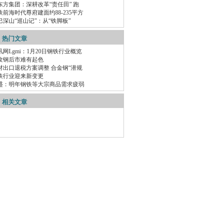
东方集团：深耕改革“责任田” 跑
铁前海时代尊府建面约88-235平方
巴深山“巡山记”：从“铁脚板”
热门文章
讯网Lgmi：1月20日钢铁行业概览
纹钢后市难有起色
材出口退税方案调整 合金钢“潜规
铁行业迎来新变更
盛：明年钢铁等大宗商品需求疲弱
相关文章