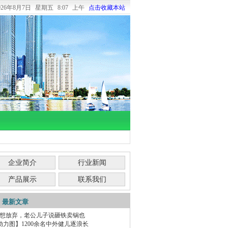
026年8月7日
星期五
8:07 上午
点击收藏本站
企业简介
行业新闻
产品展示
联系我们
最新文章
我想放弃，老公儿子说砸铁卖锅也
动力图】1200余名中外健儿逐浪长