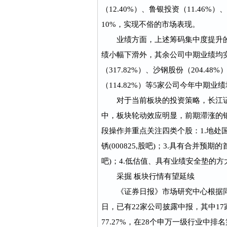
（12.40%）、鲁银投资（11.46%）
10%，实现不俗的市场表现。
业绩方面，上述筹码集中度提升的
绩小幅下滑外，其余公司中期业绩均实现
（317.82%）、沙钢股份（204.48%
（114.82%）等5家公司今年中期
对于当前板块的投资策略，长江证券(
中，板块轮动效应明显，前期滞涨的
段操作并重点关注四类个股：1.地处
锈(000825,股吧)；3.具有合并预期的
吧)；4.低估值、具有业绩安全垫的
采掘 板块行情有望延续
《证券日报》市场研究中心根据同花
日，已有22家公司披露中报，其中1
77.27%，在28个申万一级行业中排