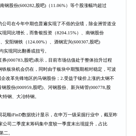
、南钢股份(600282,股吧)（11.06%）等个股涨幅均超过
公司在今年中期也普遍实现了不俗的业绩，除金洲管道业
同比增长，而鲁银投资（8204.15%）、南钢股份
）、安阳钢铁（124.00%）、酒钢宏兴(600307,股吧)
业绩均实现同比翻番或扭亏。
000783,股吧)表示，目前市场估值处于整体抬升过程
钢铁板块机会仍在，同时由于板块中期预期相对稳定，可波
国企改革先锋地区的马钢股份；2.受益于镍价上涨的太钢不
首钢股份(000959,股吧)、河钢股份、新兴铸管(000778,股
方大特钢、大冶特钢。
顺iFinD数据统计显示，在申万一级采掘行业中，截至昨
7家公司二季度末筹码集中度较一季度末出现提升，占比
名第二。