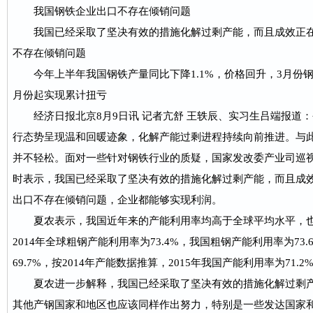
我国钢铁企业出口不存在倾销问题
我国已经采取了坚决有效的措施化解过剩产能，而且成效正在
不存在倾销问题
今年上半年我国钢铁产量同比下降1.1%，价格回升，3月份钢
月份起实现累计扭亏
经济日报北京8月9日讯 记者亢舒 王轶辰、实习生吕端报道
行态势呈现温和回暖迹象，化解产能过剩进程持续向前推进。与
并不轻松。面对一些针对钢铁行业的质疑，国家发改委产业司巡视
时表示，我国已经采取了坚决有效的措施化解过剩产能，而且成
出口不存在倾销问题，企业都能够实现利润。
夏农表示，我国近年来的产能利用率均高于全球平均水平，也
2014年全球粗钢产能利用率为73.4%，我国粗钢产能利用率为73.
69.7%，按2014年产能数据推算，2015年我国产能利用率为71.2
夏农进一步解释，我国已经采取了坚决有效的措施化解过剩产
其他产钢国家和地区也应该同样作出努力，特别是一些发达国家