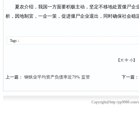
夏农介绍，我国一方面要积极主动，坚定不移地处置僵尸企业
析，因地制宜，一企一策，促进僵尸企业退出，同时确保社会稳
Tags：
【
大
中
小
】
上一篇：
钢铁业平均资产负债率近79% 监管
下一篇
Copyright@http://pp9988.com/w