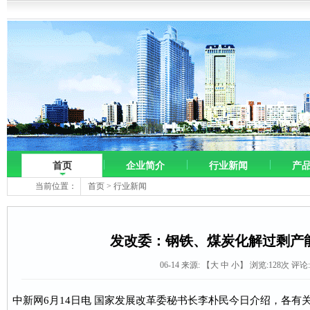
首页
企业简介
行业新闻
产
当前位置：
首页
>
行业新闻
发改委：钢铁、煤炭化解过剩产
06-14 来源:
【
大
中
小
】 浏览:
128
次 评论
中新网6月14日电 国家发展改革委秘书长李朴民今日介绍，各有