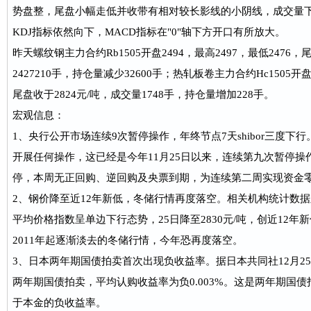
势盘整，尾盘小幅走低并收带有相对较长影线的小阴线，成交量
KDJ指标依然向下，MACD指标在"0"轴下方开口有所放大。
昨天螺纹钢主力合约Rb1505开盘2494，最高2497，最低2476，
2427210手，持仓量减少32600手；热轧板卷主力合约Hc1505开盘2
尾盘收于2824元/吨，成交量1748手，持仓量增加228手。
宏观信息：
1、央行公开市场连续9次暂停操作，年终节点7天shibor三度下行
开展任何操作，这已经是今年11月25日以来，连续第九次暂停
停，本周无正回购、逆回购及央票到期，为连续第二周实现资金零
2、钢价降至近12年新低，冬储行情再度落空。相关机构统计数据
平均价格指数呈单边下行态势，25日降至2830元/吨，创近12
2011年起逐渐淡去的冬储行情，今年恐再度落空。
3、日本两年期国债拍卖首次出现负收益率。据日本共同社12月2
两年期国债拍卖，平均认购收益率为负0.003%。这是两年期国
于本金的负收益率。