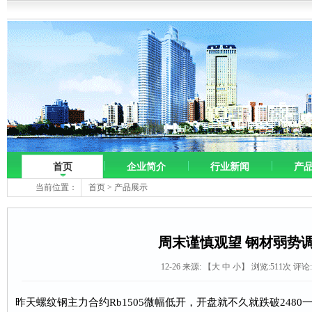
首页
企业简介
行业新闻
产
当前位置：
首页
>
产品展示
周末谨慎观望 钢材弱势
12-26 来源:
【
大
中
小
】 浏览:
511
次 评论
昨天螺纹钢主力合约Rb1505微幅低开，开盘就不久就跌破2480