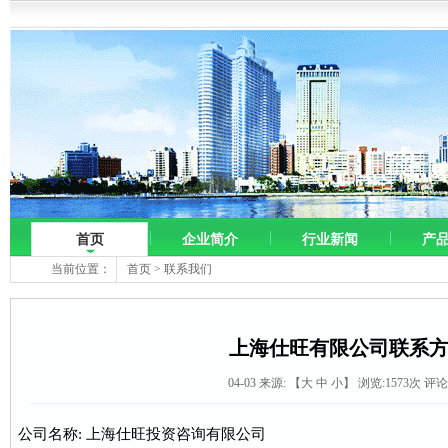
首页
企业简介
行业新闻
产
当前位置：
首页
>
联系我们
上海仕旺有限公司联系
04-03 来源:
【
大
中
小
】 浏览:
1573
次 评论
公司名称: 上海仕旺投资咨询有限公司