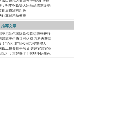
材出口退税方案调整 合金钢“潜规
盛：明年钢铁等大宗商品需求疲弱
纹钢后市难有起色
铁行业迎来新变更
推荐文章
都至尼泊尔国际铁公联运班列开行
朗普称美伊协议已达成 万科再获深
发！“心相印”母公司76岁掌舵人
国铁工投资携手顺义 共建宜居宜业
归队》：太好哭了！抗联小队生死