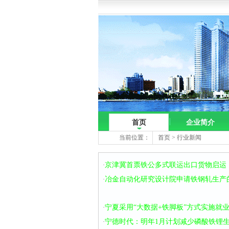
首页
企业简介
当前位置：
首页
>
行业新闻
京津冀首票铁公多式联运出口货物启运
·
冶金自动化研究设计院申请铁钢轧生产
·
宁夏采用“大数据+铁脚板”方式实施就
·
宁德时代：明年1月计划减少磷酸铁锂
·