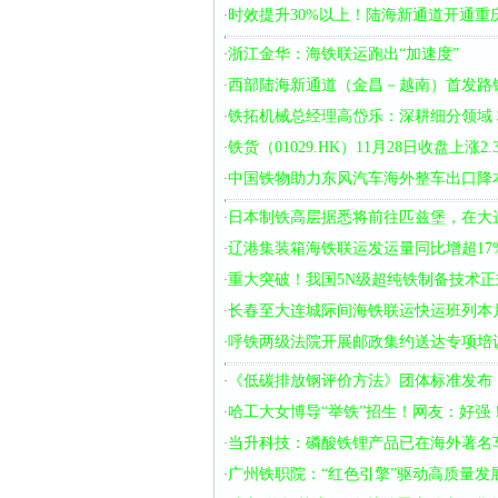
时效提升30%以上！陆海新通道开通重
·
浙江金华：海铁联运跑出“加速度”
·
西部陆海新通道（金昌－越南）首发路
·
铁拓机械总经理高岱乐：深耕细分领域
·
铁货（01029.HK）11月28日收盘上涨2.
·
中国铁物助力东风汽车海外整车出口降
·
日本制铁高层据悉将前往匹兹堡，在大
·
辽港集装箱海铁联运发运量同比增超17
·
重大突破！我国5N级超纯铁制备技术正
·
长春至大连城际间海铁联运快运班列本月
·
呼铁两级法院开展邮政集约送达专项培
·
《低碳排放钢评价方法》团体标准发布
·
哈工大女博导“举铁”招生！网友：好强
·
当升科技：磷酸铁锂产品已在海外著名
·
广州铁职院：“红色引擎”驱动高质量发
·